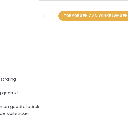
TOEVOEGEN AAN WINKELWAGE
straling
ig gedrukt
m en goudfoliedruk
e sluitsticker