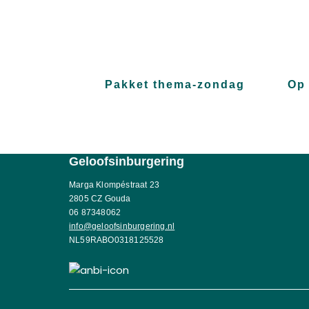
Pakket thema-zondag
Op 
Geloofsinburgering
Marga Klompéstraat 23
2805 CZ Gouda
06 87348062
info@geloofsinburgering.nl
NL59RABO0318125528