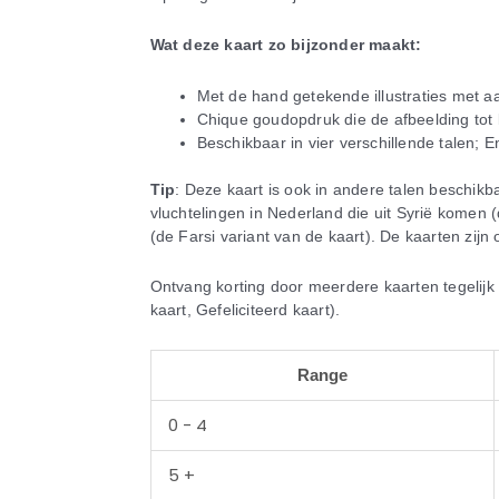
Wat deze kaart zo bijzonder maakt:
Met de hand getekende illustraties met aa
Chique goudopdruk die de afbeelding tot 
Beschikbaar in vier verschillende talen; 
Tip
: Deze kaart is ook in andere talen beschikb
vluchtelingen in Nederland die uit Syrië komen (
(de Farsi variant van de kaart). De kaarten zijn
Ontvang korting door meerdere kaarten tegelijk 
kaart, Gefeliciteerd kaart).
Bedankt
Range
kaart
Engels
0 - 4
aantal
5 +