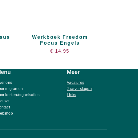
rsus
Werkboek Freedom
Focus Engels
€
14,95
Menu
Meer
ver ons
Vacatures
oor migranten
Jaarverslagen
oor kerken/organisaties
Links
ieuws
ontact
ebshop