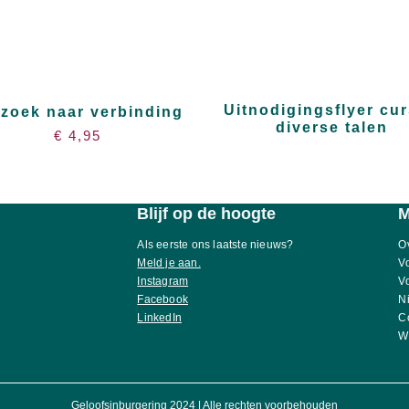
Uitnodigingsflyer cu
zoek naar verbinding
diverse talen
€
4,95
Blijf op de hoogte
Als eerste ons laatste nieuws?
O
Meld je aan.
V
Instagram
V
Facebook
N
LinkedIn
C
W
Geloofsinburgering 2024 | Alle rechten voorbehouden