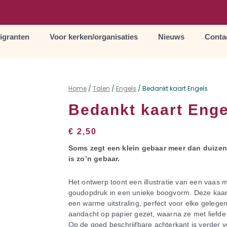
igranten
Voor kerken/organisaties
Nieuws
Conta
Home
/
Talen
/
Engels
/ Bedankt kaart Engels
Bedankt kaart Enge
€
2,50
Soms zegt een klein gebaar meer dan duize
is zo’n gebaar.
Het ontwerp toont een illustratie van een vaas 
goudopdruk in een unieke boogvorm. Deze kaart
een warme uitstraling, perfect voor elke gelege
aandacht op papier gezet, waarna ze met liefde g
Op de goed beschrijfbare achterkant is verder v