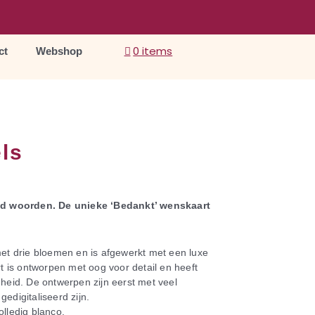
0 items
ct
Webshop
ls
nd woorden. De unieke ‘Bedankt’ wenskaart
met drie bloemen en is afgewerkt met een luxe
 is ontworpen met oog voor detail en heeft
nheid. De ontwerpen zijn eerst met veel
edigitaliseerd zijn.
olledig blanco.