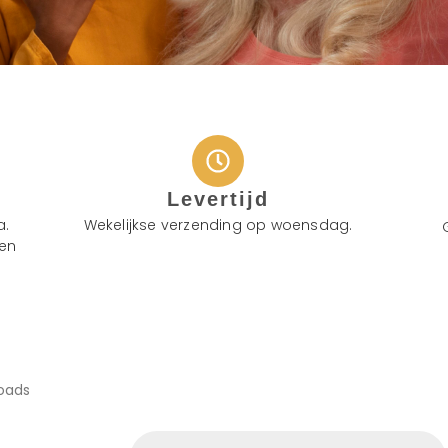
Levertijd
a.
Wekelijkse verzending op woensdag.
ken
oads
Producten
zoeken