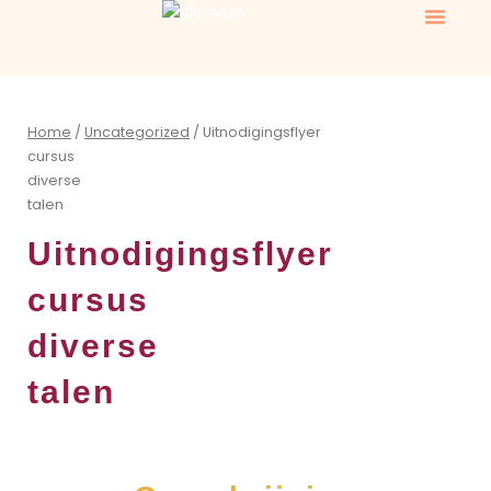
Ga
naar
de
Voor ker
inhoud
Home
/
Uncategorized
/ Uitnodigingsflyer
cursus
diverse
talen
Uitnodigingsflyer
cursus
diverse
talen