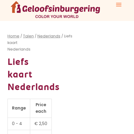
Ga
naar
de
Voor ker
inhoud
Home
/
Talen
/
Nederlands
/ Liefs
kaart
Nederlands
Liefs
kaart
Nederlands
Liefs
Price
kaart
Range
each
Nederlands
aantal
0 - 4
€
2,50