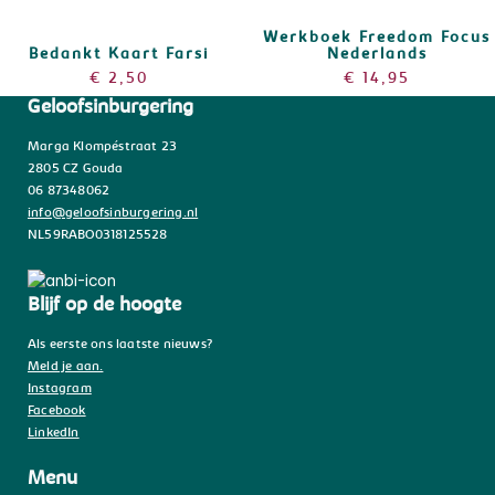
Werkboek Freedom Focus
Bedankt Kaart Farsi
Nederlands
€
2,50
€
14,95
Geloofsinburgering
Marga Klompéstraat 23
2805 CZ Gouda
06 87348062
info@geloofsinburgering.nl
NL59RABO0318125528
Blijf op de hoogte
Als eerste ons laatste nieuws?
Meld je aan.
Instagram
Facebook
LinkedIn
Menu